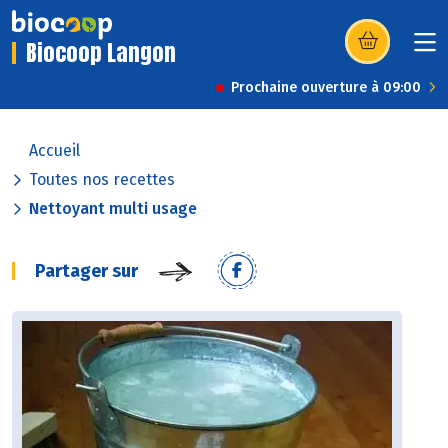
Biocoop Langon
(s’ouvre dans u
Prochaine ouverture à 09:00
Accueil
Toutes nos recettes
Nettoyant multi usage
Partager sur