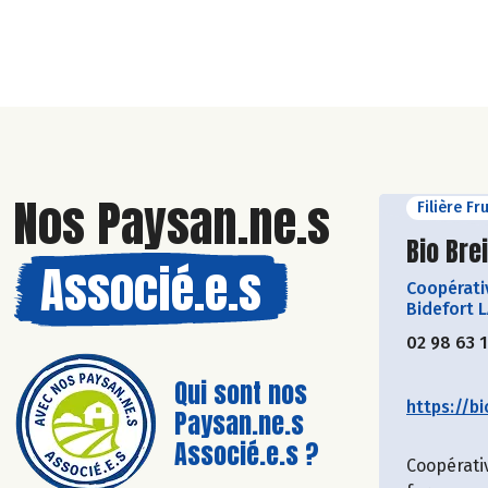
Nos Paysan.ne.s
Filière Fr
Découvr
Bio Bre
Associé.e.s
Coopérati
Bidefort 
02 98 63 
Qui sont nos
https://bi
Paysan.ne.s
Associé.e.s ?
Coopérati