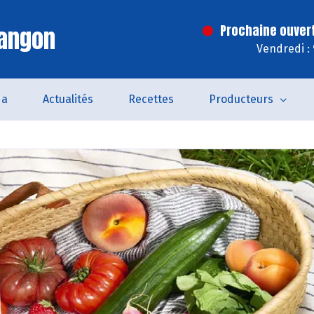
Langon
Prochaine ouver
Vendredi :
da
Actualités
Recettes
Producteurs