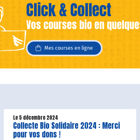
Click & Collect
Vos courses bio en quelque
ans une nouvelle fenêtre)
ans une nouvelle fenêtre)
Mes courses en ligne
Le 5 décembre 2024
Lire la suite de l'article
Collecte Bio Solidaire 2024 : Merci
pour vos dons !