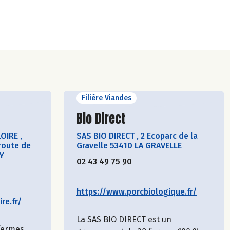
Filière Viandes
cteur
Découvrir le producteur
Bio Direct
LOIRE
,
SAS BIO DIRECT
,
2 Ecoparc de la
route de
Gravelle 53410 LA GRAVELLE
Y
02 43 49 75 90
https://www.porcbiologique.fr/
re.fr/
La SAS BIO DIRECT est un
 fermes