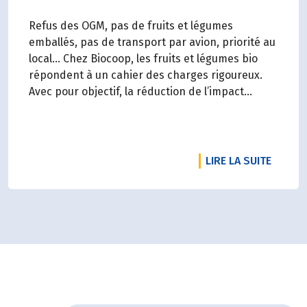
Refus des OGM, pas de fruits et légumes
emballés, pas de transport par avion, priorité au
local… Chez Biocoop, les fruits et légumes bio
répondent à un cahier des charges rigoureux.
Avec pour objectif, la réduction de l’impact
carbone et la préservation de
l’environnement. Parce que manger des produits
de qualité rime avec respect de la saisonnalité,
Biocoop a élaboré un calendrier de saisonnalité
RTICLE COLLECTE BIO SOLIDAIRE 2024 : MERCI POUR VOS DONS 
DE L'A
LIRE LA SUITE
pour ses fruits et légumes bio.
Découvrez celui de Novembre 2024 !