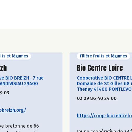
uits et légumes
Filière Fruits et légumes
ir le producteur
Découvrir le produ
izh
Bio Centre Loire
ve BIO BREIZH
,
7 rue
Coopérative BIO CENTRE 
LANDIVISIAU 29400
Domaine de St Gilles 68 
Thenay 41400 PONTLEVO
19 03
02 09 86 40 24 00
obreizh.org/
https://coop-biocentreloi
ve bretonne de 66
Jeune coopérative de 28