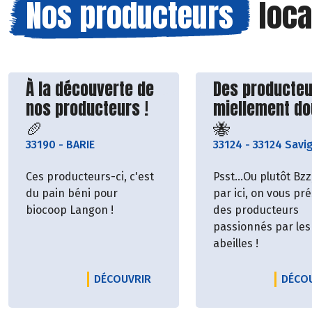
Nos producteurs
loca
Découvrir le producteur
Découvrir le p
À la découverte de
Des producteu
nos producteurs !
miellement d
🥖
🐝
33190
-
BARIE
33124
-
33124 Savi
Ces producteurs-ci, c'est
Psst...Ou plutôt Bz
du pain béni pour
par ici, on vous pr
biocoop Langon !
des producteurs
passionnés par les
abeilles !
LE PRODUCTEUR À LA DÉCOUVER
DÉCOUVRIR
DÉCO