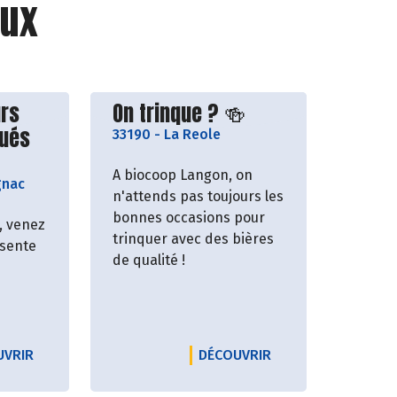
ux
roducteur
Découvrir le producteur
rs
On trinque ? 🍻
oués
33190
-
La Reole
A biocoop Langon, on
gnac
n'attends pas toujours les
bonnes occasions pour
z, venez
trinquer avec des bières
ésente
de qualité !
TE DE NOS PRODUCTEURS ! 🥖
LE PRODUCTEUR DES PRODUCTEURS MIELLEMENT DOUÉS
LE PRODUCTEUR ON 
UVRIR
DÉCOUVRIR