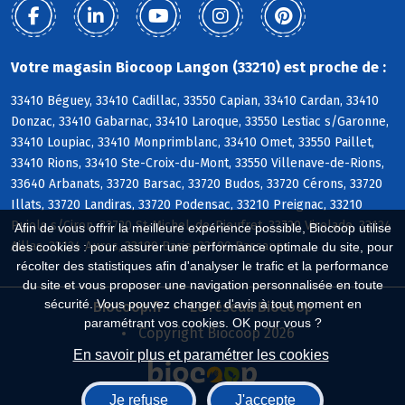
Votre magasin Biocoop Langon (33210) est proche de :
33410 Béguey, 33410 Cadillac, 33550 Capian, 33410 Cardan, 33410
Donzac, 33410 Gabarnac, 33410 Laroque, 33550 Lestiac s/Garonne,
33410 Loupiac, 33410 Monprimblanc, 33410 Omet, 33550 Paillet,
33410 Rions, 33410 Ste-Croix-du-Mont, 33550 Villenave-de-Rions,
33640 Arbanats, 33720 Barsac, 33720 Budos, 33720 Cérons, 33720
Illats, 33720 Landiras, 33720 Podensac, 33210 Preignac, 33210
Pujols s/Ciron, 33720 St-Michel-de-Rieufret, 33720 Virelade, 33124
Afin de vous offrir la meilleure expérience possible, Biocoop utilise
Aillas, 33124 Auros, 33190 Barie, 33190 Bassanne
des cookies : pour assurer une performance optimale du site, pour
récolter des statistiques afin d'analyser le trafic et la performance
du site et vous proposer une navigation personnalisée en toute
sécurité. Vous pouvez changer d'avis à tout moment en
Biocoop.fr
Le réseau Biocoop
paramétrant vos cookies. OK pour vous ?
Copyright Biocoop 2026
En savoir plus et paramétrer les cookies
Je refuse
J'accepte