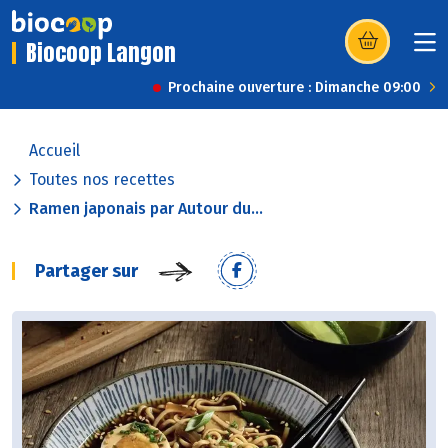
Biocoop Langon
(s’ouvre dans u
Prochaine ouverture : Dimanche 09:00
Accueil
Toutes nos recettes
Ramen japonais par Autour du...
Partager sur