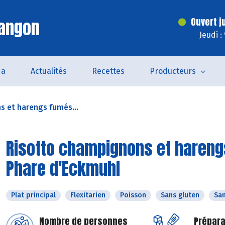
Langon
Ouvert j
Jeudi :
da
Actualités
Recettes
Producteurs
 et harengs fumés...
Risotto champignons et harengs
Phare d'Eckmuhl
Plat principal
Flexitarien
Poisson
Sans gluten
San
Nombre de personnes
Prépara