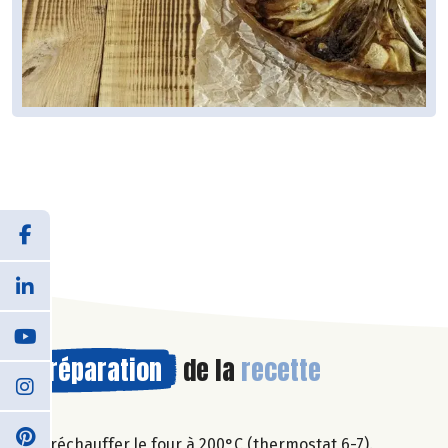
Préparation
de la
recette
Préchauffer le four à 200°C (thermostat 6-7).