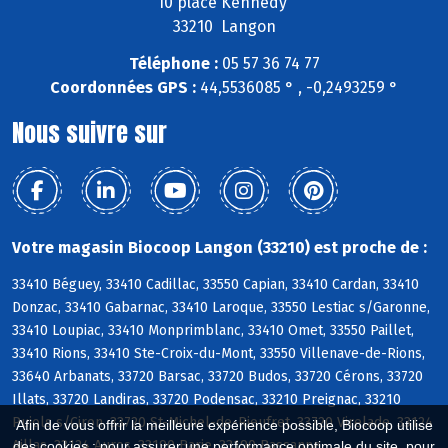
10 place Kennedy
33210 Langon
Téléphone :
05 57 36 74 77
Coordonnées GPS :
44,5536085 ° , -0,2493259 °
Nous suivre sur
Votre magasin Biocoop Langon (33210) est proche de :
33410 Béguey, 33410 Cadillac, 33550 Capian, 33410 Cardan, 33410
Donzac, 33410 Gabarnac, 33410 Laroque, 33550 Lestiac s/Garonne,
33410 Loupiac, 33410 Monprimblanc, 33410 Omet, 33550 Paillet,
33410 Rions, 33410 Ste-Croix-du-Mont, 33550 Villenave-de-Rions,
33640 Arbanats, 33720 Barsac, 33720 Budos, 33720 Cérons, 33720
Illats, 33720 Landiras, 33720 Podensac, 33210 Preignac, 33210
Pujols s/Ciron, 33720 St-Michel-de-Rieufret, 33720 Virelade, 33124
Afin de vous offrir la meilleure expérience possible, Biocoop utilise
Aillas, 33124 Auros, 33190 Barie, 33190 Bassanne
des cookies : pour assurer une performance optimale du site, pour