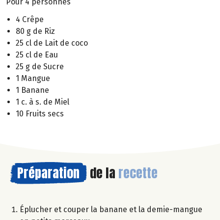
Pour 4 personnes
4 Crêpe
80 g de Riz
25 cl de Lait de coco
25 cl de Eau
25 g de Sucre
1 Mangue
1 Banane
1 c. à s. de Miel
10 Fruits secs
Préparation
de la
recette
Éplucher et couper la banane et la demie-mangue