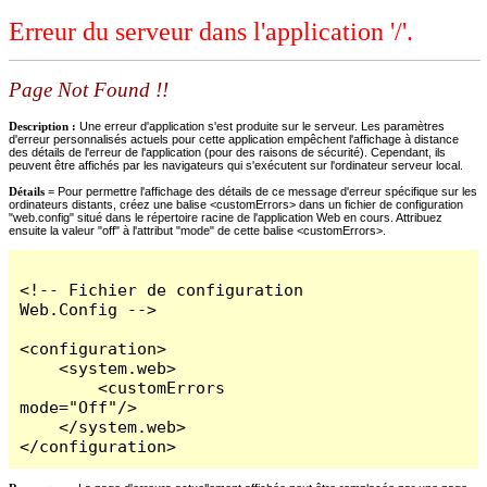
Erreur du serveur dans l'application '/'.
Page Not Found !!
Description :
Une erreur d'application s'est produite sur le serveur. Les paramètres
d'erreur personnalisés actuels pour cette application empêchent l'affichage à distance
des détails de l'erreur de l'application (pour des raisons de sécurité). Cependant, ils
peuvent être affichés par les navigateurs qui s'exécutent sur l'ordinateur serveur local.
Détails =
Pour permettre l'affichage des détails de ce message d'erreur spécifique sur les
ordinateurs distants, créez une balise <customErrors> dans un fichier de configuration
"web.config" situé dans le répertoire racine de l'application Web en cours. Attribuez
ensuite la valeur "off" à l'attribut "mode" de cette balise <customErrors>.
<!-- Fichier de configuration 
Web.Config -->

<configuration>

    <system.web>

        <customErrors 
mode="Off"/>

    </system.web>

</configuration>