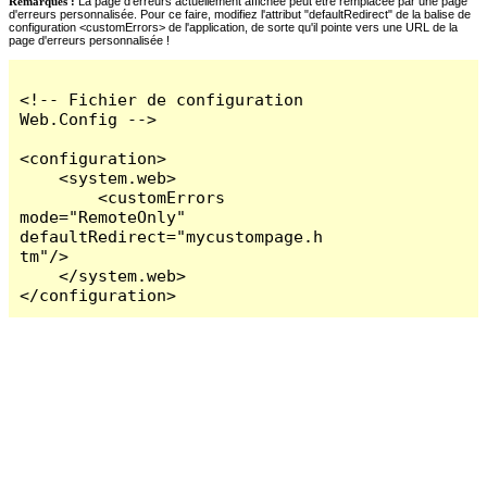
Remarques :
La page d'erreurs actuellement affichée peut être remplacée par une page
d'erreurs personnalisée. Pour ce faire, modifiez l'attribut "defaultRedirect" de la balise de
configuration <customErrors> de l'application, de sorte qu'il pointe vers une URL de la
page d'erreurs personnalisée !
<!-- Fichier de configuration 
Web.Config -->

<configuration>

    <system.web>

        <customErrors 
mode="RemoteOnly" 
defaultRedirect="mycustompage.h
tm"/>

    </system.web>

</configuration>