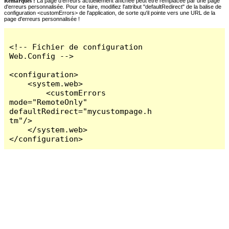
Remarques :
La page d'erreurs actuellement affichée peut être remplacée par une page
d'erreurs personnalisée. Pour ce faire, modifiez l'attribut "defaultRedirect" de la balise de
configuration <customErrors> de l'application, de sorte qu'il pointe vers une URL de la
page d'erreurs personnalisée !
<!-- Fichier de configuration 
Web.Config -->

<configuration>

    <system.web>

        <customErrors 
mode="RemoteOnly" 
defaultRedirect="mycustompage.h
tm"/>

    </system.web>

</configuration>