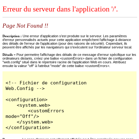
Erreur du serveur dans l'application '/'.
Page Not Found !!
Description :
Une erreur d'application s'est produite sur le serveur. Les paramètres
d'erreur personnalisés actuels pour cette application empêchent l'affichage à distance
des détails de l'erreur de l'application (pour des raisons de sécurité). Cependant, ils
peuvent être affichés par les navigateurs qui s'exécutent sur l'ordinateur serveur local.
Détails =
Pour permettre l'affichage des détails de ce message d'erreur spécifique sur les
ordinateurs distants, créez une balise <customErrors> dans un fichier de configuration
"web.config" situé dans le répertoire racine de l'application Web en cours. Attribuez
ensuite la valeur "off" à l'attribut "mode" de cette balise <customErrors>.
<!-- Fichier de configuration 
Web.Config -->

<configuration>

    <system.web>

        <customErrors 
mode="Off"/>

    </system.web>

</configuration>