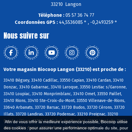
33210 Langon
Téléphone :
05 57 36 74 77
Coordonnées GPS :
44,5536085 ° , -0,2493259 °
Nous suivre sur
Votre magasin Biocoop Langon (33210) est proche de :
33410 Béguey, 33410 Cadillac, 33550 Capian, 33410 Cardan, 33410
Donzac, 33410 Gabarnac, 33410 Laroque, 33550 Lestiac s/Garonne,
33410 Loupiac, 33410 Monprimblanc, 33410 Omet, 33550 Paillet,
33410 Rions, 33410 Ste-Croix-du-Mont, 33550 Villenave-de-Rions,
33640 Arbanats, 33720 Barsac, 33720 Budos, 33720 Cérons, 33720
Illats, 33720 Landiras, 33720 Podensac, 33210 Preignac, 33210
Pujols s/Ciron, 33720 St-Michel-de-Rieufret, 33720 Virelade, 33124
Afin de vous offrir la meilleure expérience possible, Biocoop utilise
Aillas, 33124 Auros, 33190 Barie, 33190 Bassanne
des cookies : pour assurer une performance optimale du site, pour