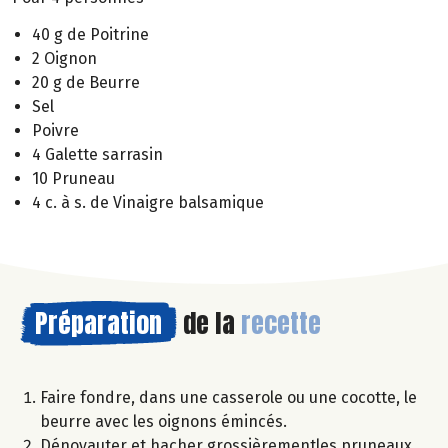
40 g de Poitrine
2 Oignon
20 g de Beurre
Sel
Poivre
4 Galette sarrasin
10 Pruneau
4 c. à s. de Vinaigre balsamique
Préparation
de la
recette
Faire fondre, dans une casserole ou une cocotte, le
beurre avec les oignons émincés.
Dénoyauter et hacher grossièrementles pruneaux.