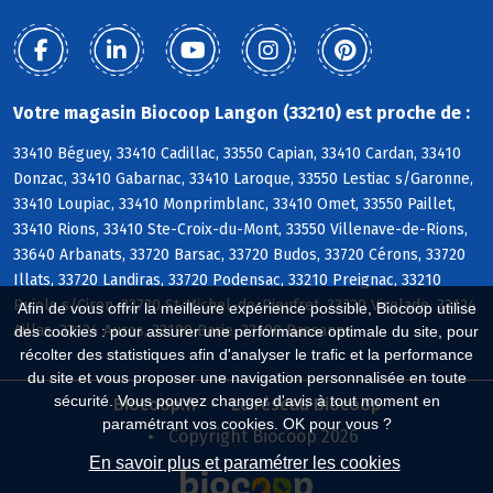
Votre magasin Biocoop Langon (33210) est proche de :
33410 Béguey, 33410 Cadillac, 33550 Capian, 33410 Cardan, 33410
Donzac, 33410 Gabarnac, 33410 Laroque, 33550 Lestiac s/Garonne,
33410 Loupiac, 33410 Monprimblanc, 33410 Omet, 33550 Paillet,
33410 Rions, 33410 Ste-Croix-du-Mont, 33550 Villenave-de-Rions,
33640 Arbanats, 33720 Barsac, 33720 Budos, 33720 Cérons, 33720
Illats, 33720 Landiras, 33720 Podensac, 33210 Preignac, 33210
Pujols s/Ciron, 33720 St-Michel-de-Rieufret, 33720 Virelade, 33124
Afin de vous offrir la meilleure expérience possible, Biocoop utilise
Aillas, 33124 Auros, 33190 Barie, 33190 Bassanne
des cookies : pour assurer une performance optimale du site, pour
récolter des statistiques afin d'analyser le trafic et la performance
du site et vous proposer une navigation personnalisée en toute
sécurité. Vous pouvez changer d'avis à tout moment en
Biocoop.fr
Le réseau Biocoop
paramétrant vos cookies. OK pour vous ?
Copyright Biocoop 2026
En savoir plus et paramétrer les cookies