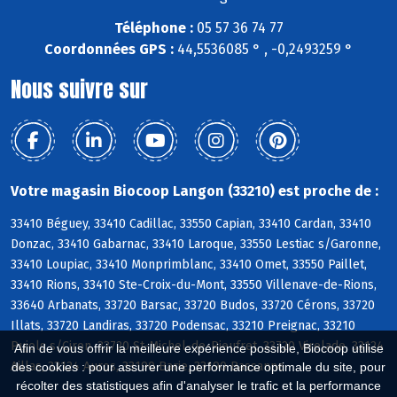
Téléphone :
05 57 36 74 77
Coordonnées GPS :
44,5536085 ° , -0,2493259 °
Nous suivre sur
Votre magasin Biocoop Langon (33210) est proche de :
33410 Béguey, 33410 Cadillac, 33550 Capian, 33410 Cardan, 33410
Donzac, 33410 Gabarnac, 33410 Laroque, 33550 Lestiac s/Garonne,
33410 Loupiac, 33410 Monprimblanc, 33410 Omet, 33550 Paillet,
33410 Rions, 33410 Ste-Croix-du-Mont, 33550 Villenave-de-Rions,
33640 Arbanats, 33720 Barsac, 33720 Budos, 33720 Cérons, 33720
Illats, 33720 Landiras, 33720 Podensac, 33210 Preignac, 33210
Pujols s/Ciron, 33720 St-Michel-de-Rieufret, 33720 Virelade, 33124
Afin de vous offrir la meilleure expérience possible, Biocoop utilise
Aillas, 33124 Auros, 33190 Barie, 33190 Bassanne
des cookies : pour assurer une performance optimale du site, pour
récolter des statistiques afin d'analyser le trafic et la performance