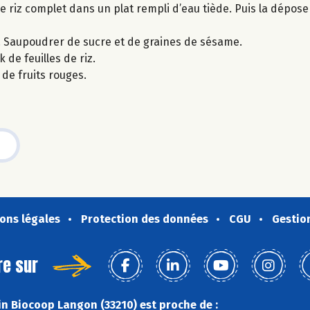
de riz complet dans un plat rempli d’eau tiède. Puis la dépos
pés. Saupoudrer de sucre et de graines de sésame.
de feuilles de riz.
 de fruits rouges.
ons légales
Protection des données
CGU
Gestio
re sur
n Biocoop Langon (33210) est proche de :