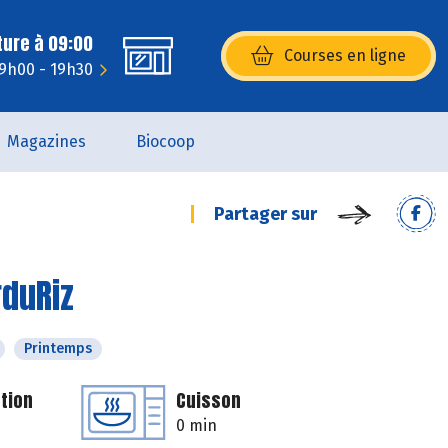
ture à 09:00
Courses en ligne
(s’ouvre dans une nouvelle fenêtr
 9h00 - 19h30
Magazines
Biocoop
Partager sur
rduRiz
Printemps
tion
Cuisson
0 min