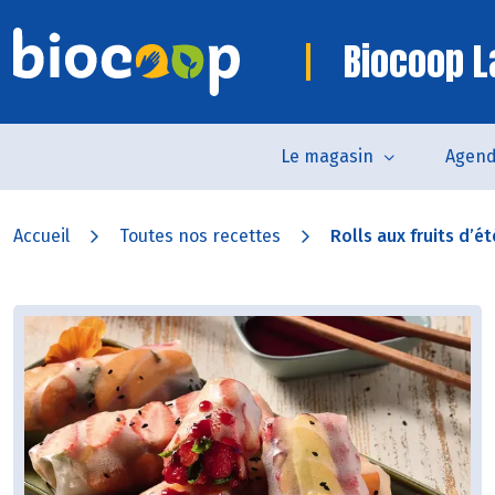
Biocoop 
Le magasin
Agen
Accueil
Toutes nos recettes
Rolls aux fruits d’été