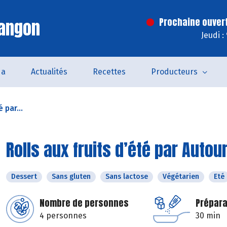
Langon
Prochaine ouver
Jeudi :
da
Actualités
Recettes
Producteurs
 par...
Rolls aux fruits d’été par Autou
Dessert
Sans gluten
Sans lactose
Végétarien
Eté
Nombre de personnes
Prépara
4 personnes
30 min