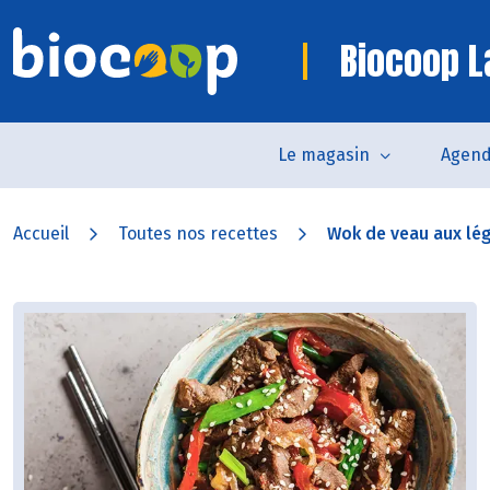
Biocoop 
Le magasin
Agen
Accueil
Toutes nos recettes
Wok de veau aux l