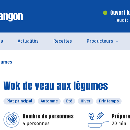
Langon
Ouvert j
Jeudi :
da
Actualités
Recettes
Producteurs
égumes
Wok de veau aux légumes
Plat principal
Automne
Eté
Hiver
Printemps
Nombre de personnes
Prépara
4 personnes
20 min