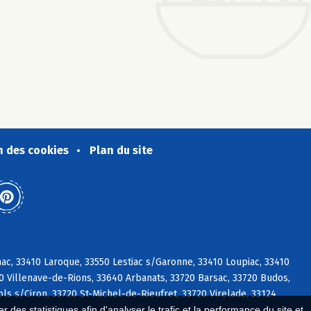
n des cookies
Plan du site
ac, 33410 Laroque, 33550 Lestiac s/Garonne, 33410 Loupiac, 33410
0 Villenave-de-Rions, 33640 Arbanats, 33720 Barsac, 33720 Budos,
ols s/Ciron, 33720 St-Michel-de-Rieufret, 33720 Virelade, 33124
 des statistiques afin d'analyser le trafic et la performance du site et