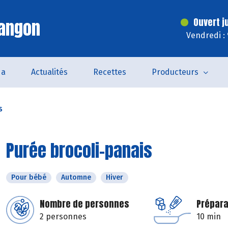
Langon
Ouvert j
Vendredi :
da
Actualités
Recettes
Producteurs
s
Purée brocoli-panais
Pour bébé
Automne
Hiver
Nombre de personnes
Prépara
2 personnes
10 min