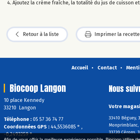
Ajoutez la crème fraîche, la totalité du jus de cuisson e
Retour à la liste
Imprimer la recette
Accueil
Contact
Menti
Biocoop Langon
Nous suiv
10 place Kennedy
Votre magasi
33210 Langon
33410 Béguey, 3
Téléphone :
05 57 36 74 77
Monprimblanc, 3
Coordonnées GPS :
44,5536085 ° ,
33720 Cérons, 3
-0,2493259 °
Aillas, 33124 A
Afin de vous offrir la meilleure expérience possible, Biocoop utilise d