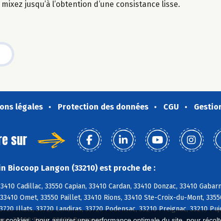
t mixez jusqu’à l’obtention d’une consistance lisse.
ons légales
Protection des données
CGU
Gestio
re sur
n Biocoop Langon (33210) est proche de :
3410 Cadillac, 33550 Capian, 33410 Cardan, 33410 Donzac, 33410 Gabarn
3410 Omet, 33550 Paillet, 33410 Rions, 33410 Ste-Croix-du-Mont, 3355
3720 Illats, 33720 Landiras, 33720 Podensac, 33210 Preignac, 33210 Puj
uros, 33190 Barie, 33190 Bassanne
es cookies : pour assurer une performance optimale du site, pour récolter