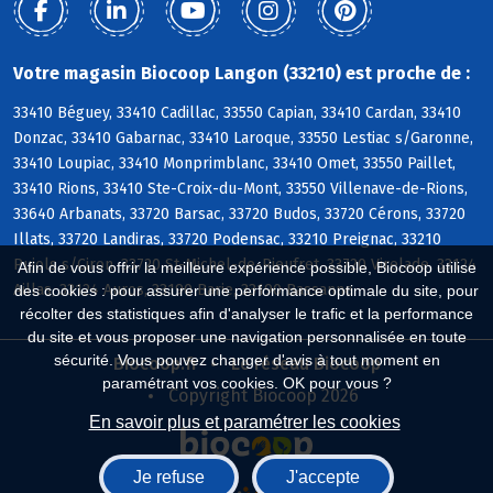
Votre magasin Biocoop Langon (33210) est proche de :
33410 Béguey, 33410 Cadillac, 33550 Capian, 33410 Cardan, 33410
Donzac, 33410 Gabarnac, 33410 Laroque, 33550 Lestiac s/Garonne,
33410 Loupiac, 33410 Monprimblanc, 33410 Omet, 33550 Paillet,
33410 Rions, 33410 Ste-Croix-du-Mont, 33550 Villenave-de-Rions,
33640 Arbanats, 33720 Barsac, 33720 Budos, 33720 Cérons, 33720
Illats, 33720 Landiras, 33720 Podensac, 33210 Preignac, 33210
Pujols s/Ciron, 33720 St-Michel-de-Rieufret, 33720 Virelade, 33124
Afin de vous offrir la meilleure expérience possible, Biocoop utilise
Aillas, 33124 Auros, 33190 Barie, 33190 Bassanne
des cookies : pour assurer une performance optimale du site, pour
récolter des statistiques afin d'analyser le trafic et la performance
du site et vous proposer une navigation personnalisée en toute
sécurité. Vous pouvez changer d'avis à tout moment en
Biocoop.fr
Le réseau Biocoop
paramétrant vos cookies. OK pour vous ?
Copyright Biocoop 2026
En savoir plus et paramétrer les cookies
Je refuse
J'accepte