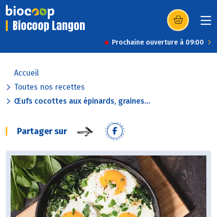
Biocoop Langon
(s’ouvre dans u
Prochaine ouverture à 09:00
Accueil
Toutes nos recettes
Œufs cocottes aux épinards, graines...
Partager sur