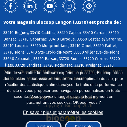
Votre magasin Biocoop Langon (33210) est proche de :
33410 Béguey, 33410 Cadillac, 33550 Capian, 33410 Cardan, 33410
Donzac, 33410 Gabarnac, 33410 Laroque, 33550 Lestiac s/Garonne,
33410 Loupiac, 33410 Monprimblanc, 33410 Omet, 33550 Paillet,
33410 Rions, 33410 Ste-Croix-du-Mont, 33550 Villenave-de-Rions,
33640 Arbanats, 33720 Barsac, 33720 Budos, 33720 Cérons, 33720
Illats, 33720 Landiras, 33720 Podensac, 33210 Preignac, 33210
Pujols s/Ciron, 33720 St-Michel-de-Rieufret, 33720 Virelade, 33124
Afin de vous offrir la meilleure expérience possible, Biocoop utilise
Aillas, 33124 Auros, 33190 Barie, 33190 Bassanne
des cookies : pour assurer une performance optimale du site, pour
récolter des statistiques afin d'analyser le trafic et la performance
du site et vous proposer une navigation personnalisée en toute
sécurité. Vous pouvez changer d'avis à tout moment en
Biocoop.fr
Le réseau Biocoop
paramétrant vos cookies. OK pour vous ?
Copyright Biocoop 2026
En savoir plus et paramétrer les cookies
Je refuse
J'accepte