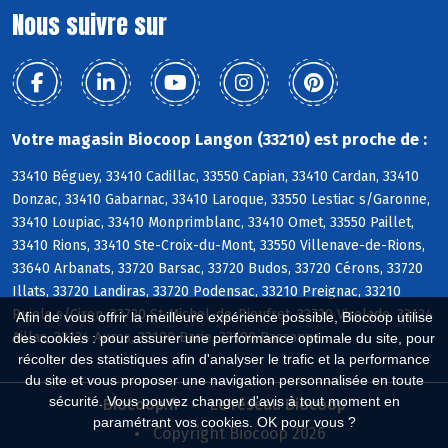
Nous suivre sur
Votre magasin Biocoop Langon (33210) est proche de :
33410 Béguey, 33410 Cadillac, 33550 Capian, 33410 Cardan, 33410
Donzac, 33410 Gabarnac, 33410 Laroque, 33550 Lestiac s/Garonne,
33410 Loupiac, 33410 Monprimblanc, 33410 Omet, 33550 Paillet,
33410 Rions, 33410 Ste-Croix-du-Mont, 33550 Villenave-de-Rions,
33640 Arbanats, 33720 Barsac, 33720 Budos, 33720 Cérons, 33720
Illats, 33720 Landiras, 33720 Podensac, 33210 Preignac, 33210
Pujols s/Ciron, 33720 St-Michel-de-Rieufret, 33720 Virelade, 33124
Afin de vous offrir la meilleure expérience possible, Biocoop utilise
Aillas, 33124 Auros, 33190 Barie, 33190 Bassanne
des cookies : pour assurer une performance optimale du site, pour
récolter des statistiques afin d'analyser le trafic et la performance
du site et vous proposer une navigation personnalisée en toute
sécurité. Vous pouvez changer d'avis à tout moment en
Biocoop.fr
Le réseau Biocoop
paramétrant vos cookies. OK pour vous ?
Copyright Biocoop 2026