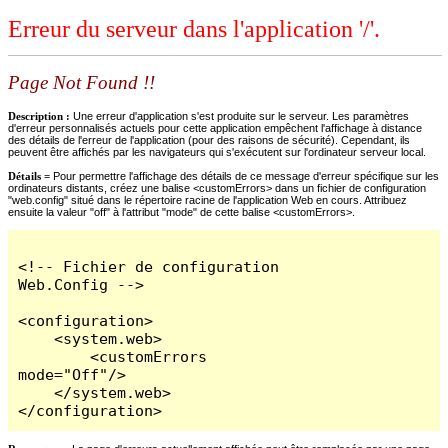
Erreur du serveur dans l'application '/'.
Page Not Found !!
Description :
Une erreur d'application s'est produite sur le serveur. Les paramètres
d'erreur personnalisés actuels pour cette application empêchent l'affichage à distance
des détails de l'erreur de l'application (pour des raisons de sécurité). Cependant, ils
peuvent être affichés par les navigateurs qui s'exécutent sur l'ordinateur serveur local.
Détails =
Pour permettre l'affichage des détails de ce message d'erreur spécifique sur les
ordinateurs distants, créez une balise <customErrors> dans un fichier de configuration
"web.config" situé dans le répertoire racine de l'application Web en cours. Attribuez
ensuite la valeur "off" à l'attribut "mode" de cette balise <customErrors>.
<!-- Fichier de configuration 
Web.Config -->

<configuration>

    <system.web>

        <customErrors 
mode="Off"/>

    </system.web>

</configuration>