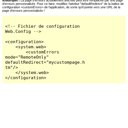
Remarques :
La page d'erreurs actuellement affichée peut être remplacée par une page
d'erreurs personnalisée. Pour ce faire, modifiez l'attribut "defaultRedirect" de la balise de
configuration <customErrors> de l'application, de sorte qu'il pointe vers une URL de la
page d'erreurs personnalisée !
<!-- Fichier de configuration 
Web.Config -->

<configuration>

    <system.web>

        <customErrors 
mode="RemoteOnly" 
defaultRedirect="mycustompage.h
tm"/>

    </system.web>

</configuration>