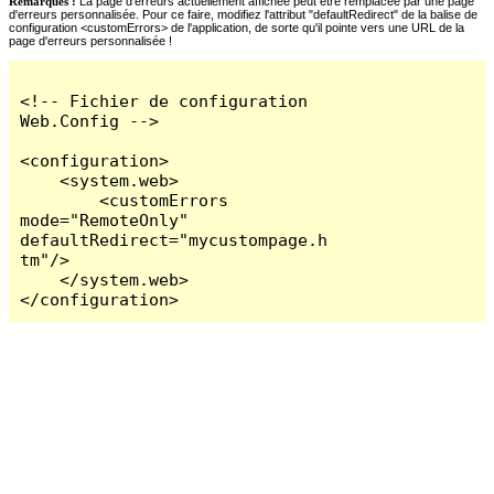
Remarques :
La page d'erreurs actuellement affichée peut être remplacée par une page
d'erreurs personnalisée. Pour ce faire, modifiez l'attribut "defaultRedirect" de la balise de
configuration <customErrors> de l'application, de sorte qu'il pointe vers une URL de la
page d'erreurs personnalisée !
<!-- Fichier de configuration 
Web.Config -->

<configuration>

    <system.web>

        <customErrors 
mode="RemoteOnly" 
defaultRedirect="mycustompage.h
tm"/>

    </system.web>

</configuration>