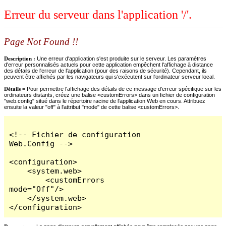
Erreur du serveur dans l'application '/'.
Page Not Found !!
Description :
Une erreur d'application s'est produite sur le serveur. Les paramètres
d'erreur personnalisés actuels pour cette application empêchent l'affichage à distance
des détails de l'erreur de l'application (pour des raisons de sécurité). Cependant, ils
peuvent être affichés par les navigateurs qui s'exécutent sur l'ordinateur serveur local.
Détails =
Pour permettre l'affichage des détails de ce message d'erreur spécifique sur les
ordinateurs distants, créez une balise <customErrors> dans un fichier de configuration
"web.config" situé dans le répertoire racine de l'application Web en cours. Attribuez
ensuite la valeur "off" à l'attribut "mode" de cette balise <customErrors>.
<!-- Fichier de configuration 
Web.Config -->

<configuration>

    <system.web>

        <customErrors 
mode="Off"/>

    </system.web>

</configuration>